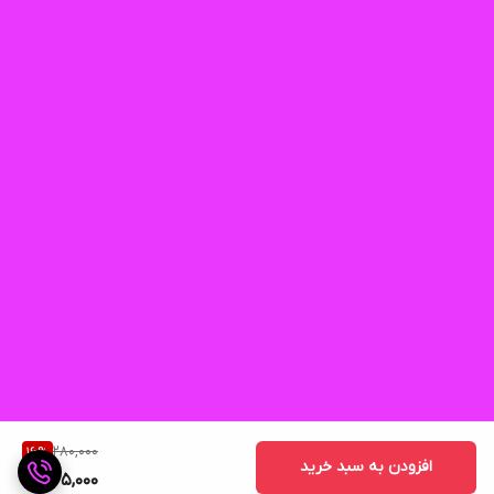
280,000
16
%
افزودن به سبد خرید
235,000