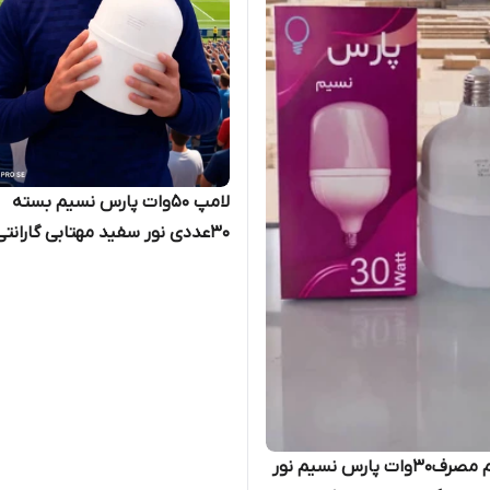
لامپ 50وات پارس نسیم بسته
30عددی نور سفید مهتابی گارانتی
سلامت کالا
لامپ کم مصرف30وات پارس نسیم نور