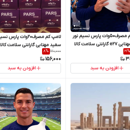
لامپ کم مصرف50وات پارس نسیم نور
لامپ کم مصرف20وات پارس ن
رانتی سلامت کالا
سفید مهتابی گارانتی سلامت کالا
8
%
170,000
21
156,000
3
افزودن به سبد
افزودن به سبد