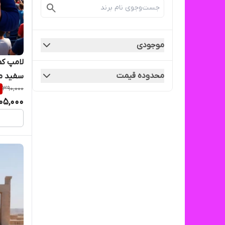
موجودی
محدوده قیمت
سفید مهتابی e27 گا
%
390,000
05,000