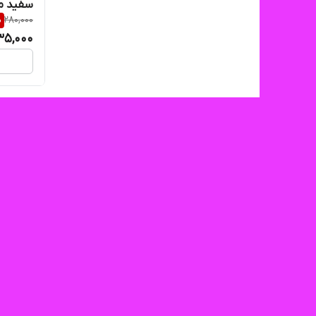
سفید مه
%
280,000
35,000