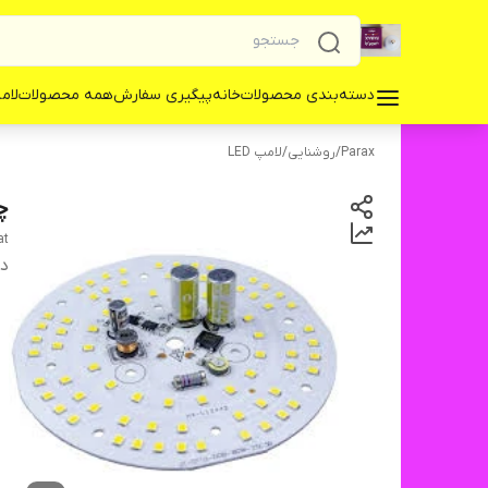
دسته‌بندی محصولات
خانه
پیگیری سفارش
همه محصولات
لامپ 
Parax
/
روشنایی
/
لامپ LED
چی
at
دس