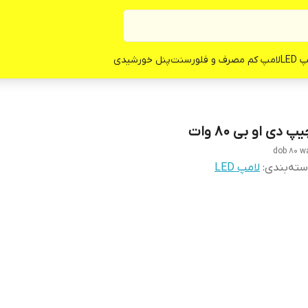
LED
لامپ کم مصرف و فلورسنت
پنل خورشیدی
پ دی او بی 80 وات
dob 80 w
ته‌بندی
:
لامپ LED