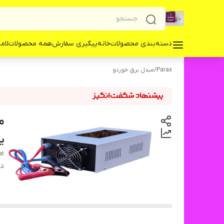
دسته‌بندی محصولات
خانه
پیگیری سفارش
همه محصولات
لامپ 
Parax
/
مبدل برق خوردو
ی
at
دس