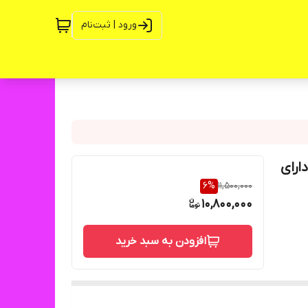
ورود | ثبت‌نام
100 وات. 12 به 220 ولت دارای
6
%
11,500,000
10,800,000
افزودن به سبد خرید