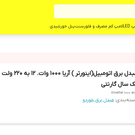
LED
لامپ کم مصرف و فلورسنت
پنل خورشیدی
مبدل برق اتومبیل(اینورتر ) آریا 0
ک سال گارنتی
inverter 1000 w
ته‌بندی
:
مبدل برق خوردو