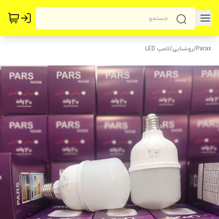
Parax
/
روشنایی
/
لامپ LED