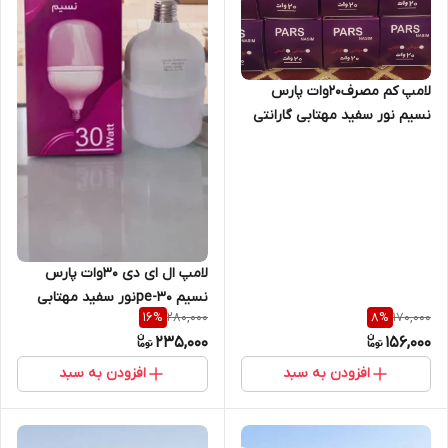
لامپ کم مصرف20وات پارس
نسیم نور سفید مهتابی گارانتی
سلامت کالا
لامپ ال ای دی 30وات پارس
نسیم pe-30نور سفید مهتابی
280,000
170,000
16
%
8
%
پایه E27 با گارانتی سلامت کالا
235,000
156,000
افزودن به سبد
افزودن به سبد