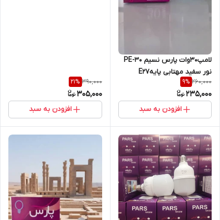
لامپ30وات پارس نسیم PE-30
نور سفید مهتابی پایهE27
390,000
260,000
21
%
9
%
استوانه با گارانتی سلامت کالا
305,000
235,000
افزودن به سبد
افزودن به سبد