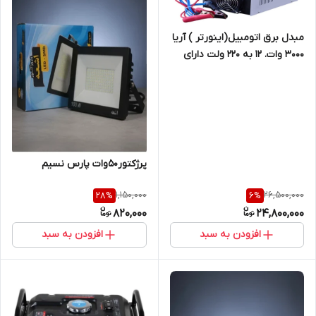
مبدل برق اتومبیل(اینورتر ) آریا
3000 وات. 12 به 220 ولت دارای
یک سال گارنتی
پرژکتور50وات پارس نسیم
1,150,000
26,500,000
28
%
6
%
820,000
24,800,000
افزودن به سبد
افزودن به سبد