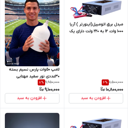
مبدل برق اتومبیل(اینورتر ) آریا
1000 وات. 12 به 220 ولت دارای یک
سال گارنتی
لامپ 50وات پارس نسیم بسته
30عددی نور سفید مهتابی
9,950,000
11,500,000
8
%
6
%
گارانتی سلامت کالا
9,100,000
10,800,000
افزودن به سبد
افزودن به سبد