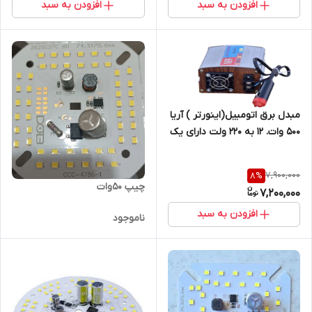
افزودن به سبد
افزودن به سبد
مبدل برق اتومبیل(اینورتر ) آریا
500 وات. 12 به 220 ولت دارای یک
سال گارنتی
7,900,000
8
%
چیپ 50وات
7,200,000
افزودن به سبد
ناموجود