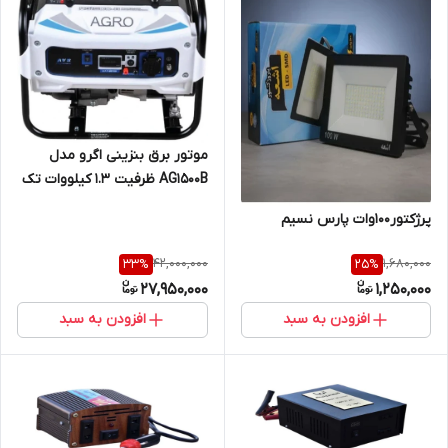
موتور برق بنزینی اگرو مدل
AG1500B ظرفیت ۱.۳ کیلووات تک
فاز
پرژکتور100وات پارس نسیم
42,000,000
1,680,000
33
%
25
%
27,950,000
1,250,000
افزودن به سبد
افزودن به سبد