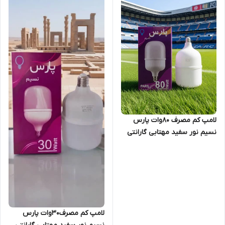
لامپ کم مصرف 80وات پارس
نسیم نور سفید مهتابی گارانتی
سلامت کالا
لامپ کم مصرف30وات پارس