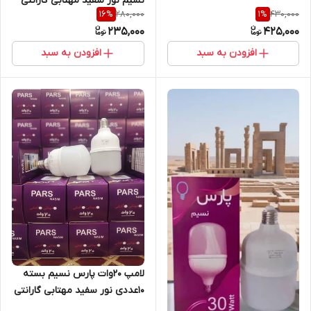
نسیم نور سفید مهتابی گارانتی
280,000
430,000
16
%
1
%
سلامت کالا
235,000
425,000
افزودن به سبد
افزودن به سبد
لامپ 20وات پارس نسیم بسته
10عددی نور سفید مهتابی گارانتی
سلامت کالا