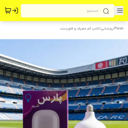
Parax
/
روشنایی
/
لامپ کم مصرف و فلورسنت