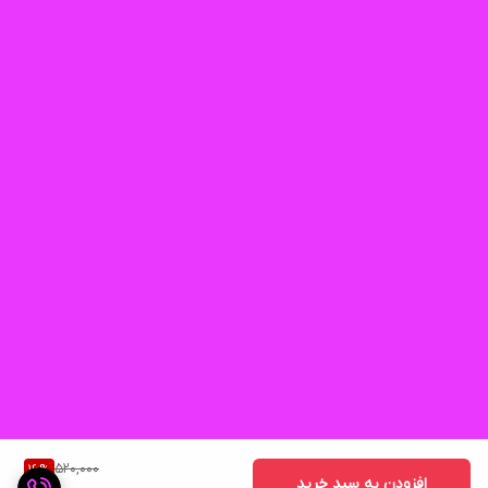
520,000
16
%
افزودن به سبد خرید