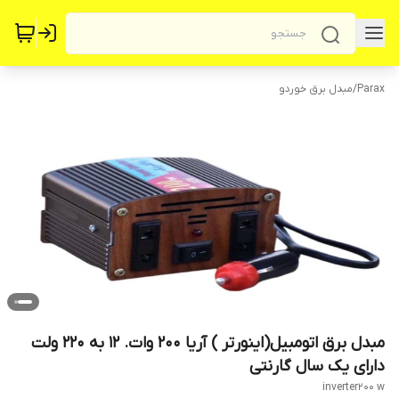
Parax
/
مبدل برق خوردو
مبدل برق اتومبیل(اینورتر ) آریا 200 وات. 12 به 220 ولت
دارای یک سال گارنتی
inverter200 w