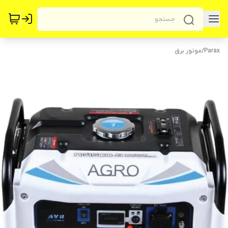
Parax
/
موتور برق