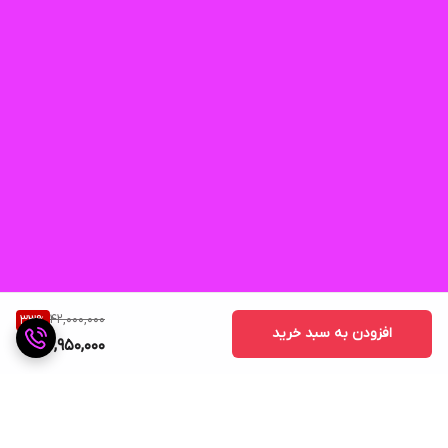
42,000,000
33
%
افزودن به سبد خرید
27,950,000