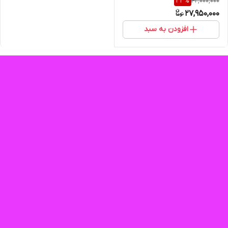
42,000,000
33
%
فاز
27,950,000
افزودن به سبد