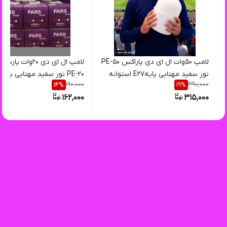
لامپ ۵۰وات ال ای دی پاراکس PE-50
لامپ ال ای دی ۲۰وات 
نور سفید مهتابی پایهE27 استوانه
190,000
390,000
14
%
19
%
گارانتی سلامت کالا
گارانتی سلامت کالا
162,000
315,000